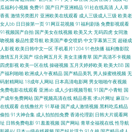
洲欧美日韩专区 男人国产精品自拍 超碰狠狠干 午夜大片 久久伊人视频 91在
瓜福利小视频
免费91
国产日产亚洲精品
91社在线高清
人人草
香蕉
激情另类图片
亚洲欧美在线观看
成人三级成人三级
欧美老
线播放专区 日韩欧美国产激情 国产精品视频 亚洲精品视频你懂 老太AV老太
女人bb
日日操第一页
91网豆花视频
91福利剧场
免费影视观看
91视频国产自拍
国产美女在线视频
欧美又大
无码四虎
女同激
AV wwwwww久久 亚洲日韩激情在线一区 日韩sss 国产微拍精品一区二区 波
吻视频
极品性爱导航
欧美国产拳交喷奶
中文字幕第三页
超碰成
多野成人无码A片 亚洲色图美腿丝袜 热门电影榜单 国产大片免费观看电视剧
人影视
欧美日韩中文一区
手机看片1204
91色快播
福利撸影院
激情五月天国产
综合网五月天
美女主播青草
国产高清不卡视频
在线 91精品牛 乳揉みま痴汉电车中文 男女午夜晚激 电影在线免费看 亚洲无
四虎影视
欧美一区在线
操碰视频
五月天婷婷欧美
欧美大BB
国
产福利啪啪
欧洲成人午夜精品
国产精品美乳
男人操蜜桃视频
无
人区电影免费看 日韩暖暖 海外热门合集 国产在线视频第9页 黄片仓库 男人
码射精网站
18成年人网站
日本高清电影网
男女啪啪午夜视频
免费电影在线观看
亚洲ab
成人少妇视频导航
91国产小青蛙
国
扒开女 国产精品欧美高清 内射美女九色91 蜜桃春色在线天堂 色天天爱天天
产成年免费网站
国产视频高清在线
精品香蕉
求a片网址
麻豆tv
在线观看
在线撸丝片
91草碰
国产成人激情视频
黑料吃瓜精品
狠天天透 欧美最猛性开 国产精品同性女性 字幕蜜芽 日韩无码破解 国语熟妇
偷拍
91大神合集
成人拍拍拍免费
香港伦理剧
日韩大片观看网
乱人伦A片久久 东京热网站 一女被多男 91视额 熟妇ea87av 精品熟女一区二
址
日韩免费电影
91羞羞视频
国产网站
青草全福视在线
性导航
影视AV
日本一级在线视频
国产好片浮力
91久操
国产精品成人