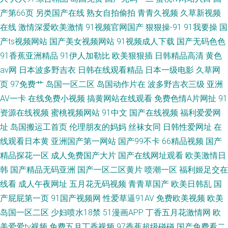
产第66页
另类国产在线
熟女自拍偷拍
青青久视频
久草新视频
在线
激情深爱欧美激情
91视频官网国产
狠狠操-91
91我要操
国
产ts视频网站
国产美女视频网站
91视频成人下载
国产无码色色
91香蕉亚洲精品
91伊人加勒比
欧美狠狠插
日韩精品高清
黄色
av网
日本波多野吉衣
日韩在线观看精品
日本一级电影
久草网
页
97免费艹
岛国一区二区
岛国动作片在
波多野吉衣三级
亚洲
AV一卡
在线免费小视频
搞黄网站在线观看
免费色情A片网扯
91
资源在线视频
蜜桃视频网站
91中文
国产在线视频
福利爱爱网
址
岛国搬运工首页
伦理朋友的妈妈
丝袜女同
日韩性爱网址
在
线观看日本黄
亚洲国产第一网站
国产99不卡
66精品视频
国产
精品探花一区
成人免费国产大片
国产在线网址观看
欧美激情日
韩
国产精品无码亚洲
国产一区二区黄片
喷潮一区
福利姬足交在
线看
成人午夜网址
五月花无码视频
青青草国产
欧美日韩乱
国
产屁屁第一页
91国产视频网
性爱草逼91AV
免费欧美视频
欧美
岛国一区二区
少妇喷水18禁
51漫画APP
丁香五月花激情网
欧
美爱爱tv视频
免费五月丁香视频
97香蕉超级碰碰
国产免费看二