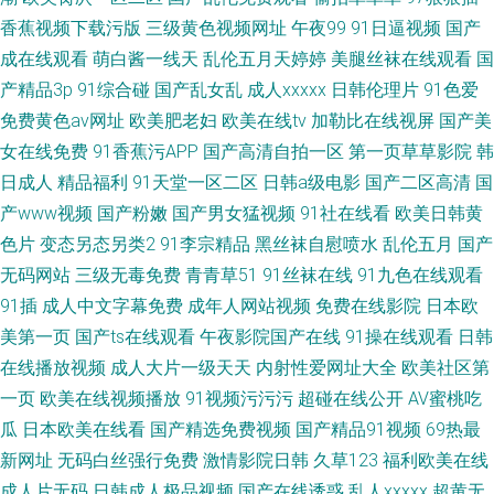
香蕉视频下载污版
三级黄色视频网址
午夜99
91日逼视频
国产
成在线观看
萌白酱一线天
乱伦五月天婷婷
美腿丝袜在线观看
国
产精品3p
91综合碰
国产乱女乱
成人xxxxx
日韩伦理片
91色爱
免费黄色av网址
欧美肥老妇
欧美在线tv
加勒比在线视屏
国产美
女在线免费
91香蕉污APP
国产高清自拍一区
第一页草草影院
韩
日成人
精品福利
91天堂一区二区
日韩a级电影
国产二区高清
国
产www视频
国产粉嫩
国产男女猛视频
91社在线看
欧美日韩黄
色片
变态另态另类2
91李宗精品
黑丝袜自慰喷水
乱伦五月
国产
无码网站
三级无毒免费
青青草51
91丝袜在线
91九色在线观看
91插
成人中文字幕免费
成年人网站视频
免费在线影院
日本欧
美第一页
国产ts在线观看
午夜影院国产在线
91操在线观看
日韩
在线播放视频
成人大片一级天天
内射性爱网址大全
欧美社区第
一页
欧美在线视频播放
91视频污污污
超碰在线公开
AV蜜桃吃
瓜
日本欧美在线看
国产精选免费视频
国产精品91视频
69热最
新网址
无码白丝强行免费
激情影院日韩
久草123
福利欧美在线
成人片无码
日韩成人极品视频
国产在线诱惑
乱人xxxxx
超黄无