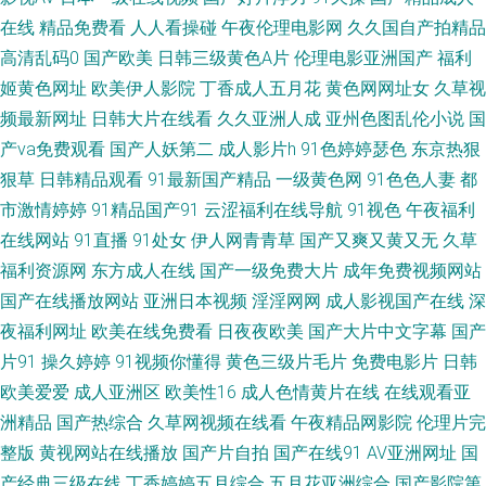
区三区 国产精选在线观看 中文字幕AV影片在线手机播放 午夜97 欧美日韩在
在线
精品免费看
人人看操碰
午夜伦理电影网
久久国自产拍精品
高清乱码0
国产欧美
日韩三级黄色A片
伦理电影亚洲国产
福利
线观看网 国产日本熟女一区二区。 av福利老司机 天天操视频网站 九一在線
姬黄色网址
欧美伊人影院
丁香成人五月花
黄色网网址女
久草视
频最新网址
日韩大片在线看
久久亚洲人成
亚州色图乱伦小说
国
免費觀看 草比在线观看 亚洲国片精品 欧美亚洲国产制服中文 网址导航网站
产va免费观看
国产人妖第二
成人影片h
91色婷婷瑟色
东京热狠
亚洲色图性爱 午夜亚洲国产理论秋霞 西西4444www大 免费精品视频在线播
狠草
日韩精品观看
91最新国产精品
一级黄色网
91色色人妻
都
市激情婷婷
91精品国产91
云涩福利在线导航
91视色
午夜福利
放 国产一二av 97色色资源 什么电影网站免费 六月丁香 成人福利视频在线观
在线网站
91直播
91处女
伊人网青青草
国产又爽又黄又无
久草
福利资源网
东方成人在线
国产一级免费大片
成年免费视频网站
看 最近最新中文字幕视频 小蜜桃8免费高清观看电视剧 最新欧美国产亚洲一
国产在线播放网站
亚洲日本视频
淫淫网网
成人影视国产在线
深
夜福利网址
欧美在线免费看
日夜夜欧美
国产大片中文字幕
国产
区 神马影院dy8888午兔 欧色图综合 中文字幕制服中文 老司机福利社区 人
片91
操久婷婷
91视频你懂得
黄色三级片毛片
免费电影片
日韩
欧美爱爱
成人亚洲区
欧美性16
成人色情黄片在线
在线观看亚
妖成人网 美女福利导航 成人国产在线看不卡 91伊人视频 色域91大神 久热艹
洲精品
国产热综合
久草网视频在线看
午夜精品网影院
伦理片完
成人福利视频高清免费 综合另类网 日产精品久 完全免费国产 精品国产免费
整版
黄视网站在线播放
国产片自拍
国产在线91
AV亚洲网址
国
产经典三级在线
丁香婷婷五月综合
五月花亚洲综合
国产影院第