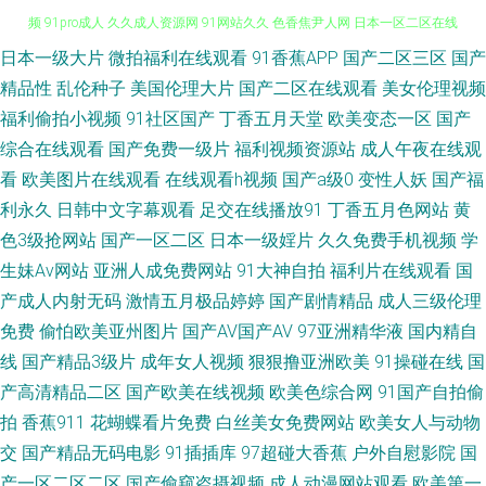
日本一级大片
微拍福利在线观看
91香蕉APP
国产二区三区
国产
国产大神背着在线播放 成全观看高清完整版免费动漫电影 亚洲伦理 成全视
精品性
乱伦种子
美国伦理大片
国产二区在线观看
美女伦理视频
频 91pro成人 久久成人资源网 91网站久久 色香焦尹人网 日本一区二区在线
福利偷拍小视频
91社区国产
丁香五月天堂
欧美变态一区
国产
综合在线观看
国产免费一级片
福利视频资源站
成人午夜在线观
播放 日欧美专 日韩在线一区二区三区 91精品网 在线精品视频免费播放 91破
看
欧美图片在线观看
在线观看h视频
国产a级0
变性人妖
国产福
利永久
日韩中文字幕观看
足交在线播放91
丁香五月色网站
黄
处在线观看 日本三级大片 国产视频传媒色 原来神马电影网在线观看高清免
色3级抢网站
国产一区二区
日本一级婬片
久久免费手机视频
学
生妹Av网站
亚洲人成免费网站
91大神自拍
福利片在线观看
国
费 国产中文日本 91大香蕉 欧美日韩在线观看视频 国产免费私拍一 亚洲伊人
产成人内射无码
激情五月极品婷婷
国产剧情精品
成人三级伦理
狠狠综合 女同在线观看免费网站 国产干逼电影 亚洲日韩国产中文字幕 欧美
免费
偷怕欧美亚州图片
国产AV国产AV
97亚洲精华液
国内精自
线
国产精品3级片
成年女人视频
狠狠撸亚洲欧美
91操碰在线
国
性稚交6 国产69精品xxxx 永久免费看黄在线播放 日韩欧美国产亚洲精品 精
产高清精品二区
国产欧美在线视频
欧美色综合网
91国产自拍偷
拍
香蕉911
花蝴蝶看片免费
白丝美女免费网站
欧美女人与动物
品欧美一区二区三 肏屄一区二区三 婷婷五月份视频 国内视频在线 一区视频
交
国产精品无码电影
91插插库
97超碰大香蕉
户外自慰影院
国
产一区二区二区
国产偷窥盗摄视频
成人动漫网站观看
欧美第一