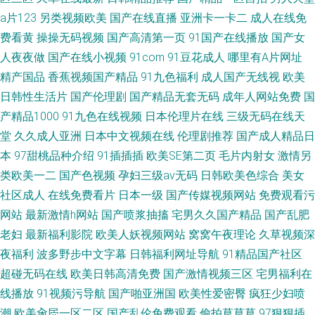
a片123
另类视频欧美
国产在线直播
亚洲卡一卡二
成人在线免
费看黄
操操无码视频
国产高清第一页
91国产在线播放
国产女
人夜夜做
国产在线小视频
91com
91豆花成人
哪里有A片网址
精产国品
香蕉视频国产精品
91九色福利
成人国产无线视
欧美
日韩性生活片
国产伦理剧
国产精品无套无码
成年人网站免费
国
产精品1000
91九色在线视频
日本伦理片在线
三级无码在线天
堂
久久成人亚洲
日本中文视频在线
伦理剧推荐
国产成人精品日
本
97甜桃品种介绍
91插插插
欧美SE第二页
毛片内射女
激情另
类欧美一二
国产色视频
孕妇三级av无码
日韩欧美色综合
美女
社区成人
在线免费看片
日本一级
国产传媒视频网站
免费观看污
网站
最新激情h网站
国产喷浆抽搐
宅男久久国产精品
国产乱肥
老妇
最新福利影院
欧美人妖视频网站
窝窝午夜理论
久草视频深
夜福利
波多野步中文字幕
日韩福利网址导航
91精品国产社区
超碰无码在线
欧美日韩高清免费
国产激情视频三区
宅男福利在
线播放
91视频污导航
国产啪亚洲国
欧美性爱密臀
疯狂少妇喷
潮
欧美肏屄一区二区
国产乱伦免费观看
偷拍草草草
97狠狠插