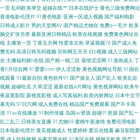
高清 www欧美精品 星空影院高清电影 榴莲视频在线观看污 国产伦子伦对白
一页
乱码欧美孕交
超碰在线艹
日本在线护士
黄色三级免费网址
香港电影伦理片
91黄色电影
亚洲一区成人视频
国产福利电影
视频 成人大香蕉视频 国产会所在线播放 这里只有精品66 日韩高清成人AV 国
日韩成人影片
男的天堂网AV
国产精品尤物在
免费a一毛片
欧美
肠交扩张另类
最新亚洲日韩精品
欧美在线视频
免费黄色网址在
产亚洲一区二区三区 成人秘密网站 最新上传国产色 深夜成人福利 国产自偷
线
主播第一页
丁香五月网
性爱东京热
草逼视频78
国产成人免
费无码
高清日韩无码视频
宗和网五月天
日b视频
成人三级网站
在线拍精品热 成全在线视频免费观看电视剧 在线导航 国产午夜福利观看 精
在
主播福利姬h在线
国产精一精二区
基情涩涩网
51漫画成人
丁
品国产一 久热综合 久热中文字字幕在线 九九影院在线观看免费版电视剧 91
香5月综合网
91爱爱com
伊人涩涩射
黄色视频网址导航
91国在
线观看
91最新自拍
黄色软件91
国产操女人
国产乱人
欧美乱欲
精品丝袜网站 婷婷国产综合 具人网网网 丁香五月久久综合 一区二区免费视
视频
超碰吃瓜
久草涩涩
最新在线A片网址
黄色视屏网站
欧美午
夜寂寞影院
新视觉影视
成人写真福利
欧美内射网址
日本中文字
频中 日韩亚洲 国产亚洲在线 中文字幕成人免 日本蜜桃综合网 国自产拍视频
幕无码
97日穴网
成人免费在线
精品国产免费观看
国产不卡高
清
91av在线播放
91制作传媒
岛国av资源
超碰91资源
国产乱一
91的美女视频 国产乱子经典视频在线 白丝91 在线播放主题宾馆美女 天天综
乱二乱三
日韩美女直播
91尤物69
蜜桃午夜激情
免费伦理电影
合www 伦电影理论片 丁香婷婷六月综合 在线精品91 人人校内网 国产又爽
日本电影伦理片
黄瓜视频成人
性爱婷婷
爱豆在线看
麻豆影院爱
爱
成人软件视频
午夜宅男在线
91专区在线
狠狠干欧美
国产三