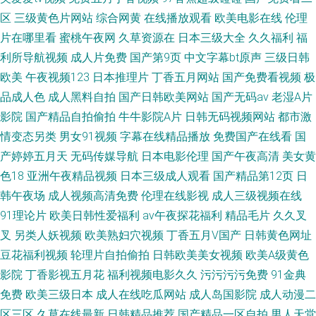
区
三级黄色片网站
综合网黄
在线播放观看
欧美电影在线
伦理
片在哪里看
蜜桃午夜网
久草资源在
日本三级大全
久久福利
福
利所导航视频
成人片免费
国产第9页
中文字幕bt原声
三级日韩
欧美
午夜视频123
日本推理片
丁香五月网站
国产免费看视频
极
品成人色
成人黑料自拍
国产日韩欧美网站
国产无码av
老湿A片
影院
国产精品自拍偷拍
牛牛影院A片
日韩无码视频网站
都市激
情变态另类
男女91视频
字幕在线精品播放
免费国产在线看
国
产婷婷五月天
无码传媒导航
日本电影伦理
国产午夜高清
美女黄
色18
亚洲午夜精品视频
日本三级成人观看
国产精品第12页
日
韩午夜场
成人视频高清免费
伦理在线影视
成人三级视频在线
91理论片
欧美日韩性爱福利
av午夜探花福利
精品毛片
久久叉
叉
另类人妖视频
欧美熟妇穴视频
丁香五月V国产
日韩黄色网址
豆花福利视频
轮理片自拍偷拍
日韩欧美美女视频
欧美A级黄色
影院
丁香影视五月花
福利视频电影久久
污污污污免费
91金典
免费
欧美三级日本
成人在线吃瓜网站
成人岛国影院
成人动漫二
区三区
久草在线最新
日韩精品推荐
国产精品一区自拍
男人天堂