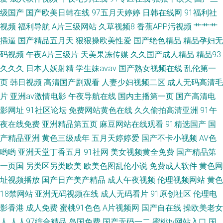
又黄又粗又大 成人黄色av影视 亚洲精品在线 欧美日韩综合中文字幕 狠狠鲁
级国产
国产欧美日韩在线
97五月天婷婷
日韩在线网
91福利社
视频
福利导航
A片三级网站
久草视频8
香蕉APP污视频
艹艹艹
的网站首页 大香蕉五月丁香 樱桃视频国产丝袜一区 午夜无码久久 欧美人妖
插逼
国产精品五月天
狠狠操欧美性爱
国产绝色精品
精品孕妇无
码视频
午夜A片三级片
天美果冻传媒
久久国产成人精品
精品93
出精汇编 国产极品在线观看极品 东京热色色视频 一级肏屄 日韩在线视频点
久久久
日本人妖射精
学生妹avav
国产熟女视频在线
乱伦第一
页
韩日视频
高清国产剧观看
人妻少妇视频二区
成人无码高清毛
击观看 男人天堂黄色 福利视频网址 在线激情欧美日韩 日本男女肏屄视频 精
片
亚洲av激情电影
午夜导航在线
国内主播第一页
国产高清电
品国产不卡一 操逼四91 亚洲欧美另类中文字幕 特殊的精 老司机AVAV 磁力
影网址
91社区论坛
免费网站黄色在线
久久偷拍高清亚洲
91午
夜在线免费
亚洲精品第五页
麻豆网站在线观看
91精选国产
国
链bt
产精品亚洲
黄色三级成年
五月天婷婷爱
国产不卡小视频
AV色
哟哟
亚洲天堂丁香五月
91社网
美女视频黄全免费
国产精品第
一页国
另类区另类欧美
欧美色图乱伦小说
免费成人软件
黄色网
址视频播放
国产日产美产精品
成人午夜视频
伦理视频网站
黄色
18禁网站
亚洲无码视频在线
成人无码看片
91原创社区
伦理电
影香港
成人免费
蜜桃91色色
A片视频网
国产自在线
操欧美老女
人
人人97综合精品
岛国免费
国产无码一二
蜜桃tv网站入口
国