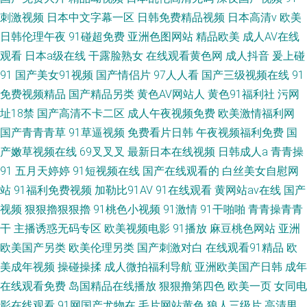
刺激视频
日本中文字幕一区
日韩免费精品视频
日本高清v
欧美
日韩伦理午夜
91碰超免费
亚洲色图网站
精品欧美
成人AV在线
观看
日本a级在线
干露脸熟女
在线观看黄色网
成人抖音
爰上碰
91
国产美女91视频
国产情侣片
97人人看
国产三级视频在线
91
免费视频精品
国产精品另类
黄色AV网站人
黄色91福利社
污网
址18禁
国产高清不卡二区
成人午夜视频免费
欧美激情福利网
国产青青青草
91草逼视频
免费看片日韩
午夜视频福利免费
国
产嫩草视频在线
69叉叉叉
最新日本在线视频
日韩成人a
青青操
91
五月天婷婷
91短视频在线
国产在线观看的
白丝美女自慰网
站
91福利免费视频
加勒比91AV
91在线观看
黄网站av在线
国产
视频
狠狠擼狠狠擼
91桃色小视频
91激情
91干啪啪
青青操青青
干
主播诱惑无码专区
欧美视频电影
91播放
麻豆桃色网站
亚洲
欧美国产另类
欧美伦理另类
国产刺激对白
在线观看91精品
欧
美成年视频
操碰操揉
成人微拍福利导航
亚洲欧美国产日韩
成年
在线观看免费
岛国精品在线播放
狠狠撸第四色
欧美一页
女同电
影在线观看
91网国产尤物在
毛片网站黄色
狼人三级片
高清男