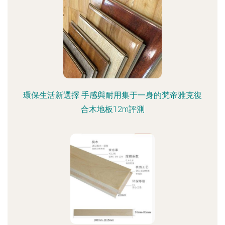
環保生活新選擇 手感與耐用集于一身的梵帝雅克復
合木地板12m評測