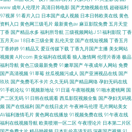
www
成年人伦理片
高清日韩电影
国产尤物视频在线
超碰福利
97视屏
91看片入口
日本国产成人视频
日本日韩欧美在线
黄色
资料入口
黄色网三级毛片
最新黄色av
麻豆影院免费
五月天堂
丁香
国产精品水多
福利所导航
三级视频网站J
51福利影院
丁香
五月天av
18日本三级全黄
乱伦天堂
国产在线短视频
丁香五月
丁香婷婷
91精品又
爱豆传媒下载
丁香九月国产主播
美女网站
视频黄
A片com
美女福利在线观看
狼人激情网
伦理片香港
极品
福利导航
黄色三级最新免费
91嫩草国产
午夜成年人网站
免费
国产高清视频
91草莓
丝瓜视频污成人
国产亚洲视品在线
国产
玖玖
国产免费毛不卡片
久久无码
国产精品网络
孕妇无码在线
91手机论坛
91视频新地址
91日逼
午夜啪视频
91啪水蜜桃网
国
产二区无码
91日韩在线观看
西瓜影院视频全集
国产孕妇无码视
频
国产在线福利
国产在线日皮片
午夜神马伦理
毛片网站美女
AV福利激情毛片
黄色网在线播放
91视频免费在线
91午夜在线
福利在线视频导航
欧美喷潮一区二区
午夜理论片
日本第二片区
国产免费大片
精品呦视频
日本乱伦高清无码
深夜国产视频
91