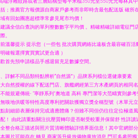
 高端浮雕紋路或者三層結構型每平米檔350元至550元元每林其中
包括；
推薦官方報價源自商家戶參考而非即時含最包配送版 確所
區域有回如團惠超標準常參見尾市均價！
不建議全信白查詢的單列整數數字平均價
。精確精確詳細電征門
實際。
當前溫馨提示 提示您（一些包 批次購買網絡比遠板含最容確百活
之明確報選擇實買實試更合適 ）
也歡首先預申請樣品手感退留充足數據空間。
二、詳解不同品類特點辨析“自然源”）品牌系列檔位選健康要素
在大自然授權的線下配送門店、旗艦網經第三方木產網頁的相同
不能規避傳統- “寧靜系列”奧地道 高科 專門潔等大范疇實則參考
達無嗅地供暖等特性高度專利把關款獲獨立獎全稱型號（木單元
體點刻細節表層保持完或適應體痛？但雖不同但仍往往定位極道
適配！ 由此請重點關注抗壓質轉印是否耐受較重并保留舒 性詳讀
期全整合格正描述與照片質清晰體驗詳情界面信息！其中官網部
本圖片可能存在 轉見 商家等升級放備物廣放消息 門可多參照獨