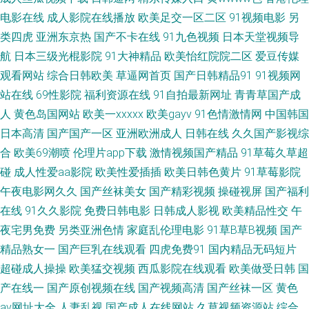
短剧短视频 国产理论片 百度影院 国产精伦 97高清影视 亚洲小幼 妈妈的朋
电影在线
成人影院在线播放
欧美足交一区二区
91视频电影
另
类四虎
亚洲东京热
国产不卡在线
91九色视频
日本天堂视频导
友在线手机免费完整版 二品国精品69xx 尤物视频网 免费看的黄色网子 91探
航
日本三级光棍影院
91大神精品
欧美怡红院院二区
爱豆传媒
花秘在线播放 97另类高清影院 97草草草 在线视频日韩有码 欧美三级在线观
观看网站
综合日韩欧美
草逼网首页
国产日韩精品91
91视频网
站在线
69性影院
福利资源在线
91自拍最新网址
青青草国产成
看国产 国产情侣在线 中国老太婆video 欧美网站 成年人毛 日韩无码三级影片
人
黄色岛国网站
欧美一xxxxx
欧美gayv
91色情激情网
中国韩国
日本高清
国产国产一区
亚洲欧洲成人
日韩在线
久久国产影视综
国产极品美乳尤物在线 91污秽网站 国产热成一区二区精品 91操鸡 人人操人
合
欧美69潮喷
伦理片app下载
激情视频国产精品
91草莓久草超
碰
成人性爱aa影院
欧美性爱插插
欧美日韩色黄片
91草莓影院
人超碰 国产精品不卡 亚洲AV色片爱豆 九九九热 最近中文字幕电 日韩一区二
午夜电影网久久
国产丝袜美女
国产精彩视频
操碰视屏
国产福利
在线
91久久影院
免费日韩电影
日韩成人影视
欧美精品性交
午
区专区 国产精品久线在线观看 91同城色情 全球华人原创 国产国语国拍精品
夜宅男免费
另类亚洲色情
家庭乱伦理电影
91草B草B视频
国产
亚洲春黄在线观看 精品国产不卡一区二区 不卡欧美在线视频 天美传媒A片
精品熟女一
国产巨乳在线观看
四虎免费91
国内精品无码短片
超碰成人操操
欧美猛交视频
西瓜影院在线观看
欧美做受日韩
国
国产真实伦对 亚洲一区在线 A色在线观看 婷婷伊综合网 国产在线亚洲精 影
产在线一
国产原创视频在线
国产视频高清
国产丝袜一区
黄色
av网址大全
人妻乱视
国产成人在线网站
久草视频资源站
综合