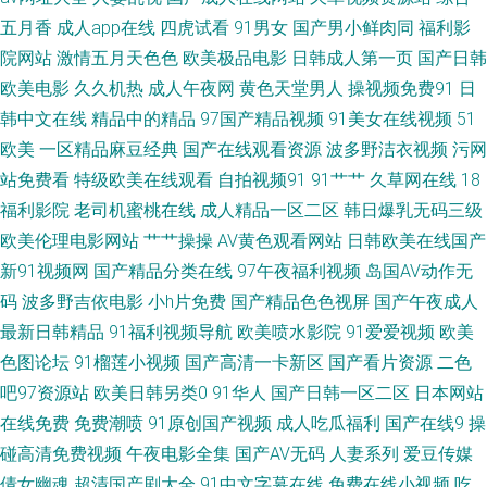
音先锋av光棍资源 日本高清网站 国产乱子轮xx 亚洲裸男gv网站 玖玖玖玖色
五月香
成人app在线
四虎试看
91男女
国产男小鲜肉同
福利影
院网站
激情五月天色色
欧美极品电影
日韩成人第一页
国产日韩
91黑丝av 奇米影视77 国产精品人在线观看 在线激情免费观看一级 日韩激情
欧美电影
久久机热
成人午夜网
黄色天堂男人
操视频免费91
日
韩中文在线
精品中的精品
97国产精品视频
91美女在线视频
51
视频网站 黑人异族巨 字幕免费乱码专区 青青娱乐国产极品 成人网大香蕉 五
欧美
一区精品麻豆经典
国产在线观看资源
波多野洁衣视频
污网
月婷婷六月丁香综合 免费观看ab 99热这里只有精 日韩黄在线 国产1024香蕉
站免费看
特级欧美在线观看
自拍视频91
91艹艹
久草网在线
18
福利影院
老司机蜜桃在线
成人精品一区二区
韩日爆乳无码三级
在线 亚洲日韩一级在线毛 97人人操人人 营业执照代办 男女猛烈xx00 AV老
欧美伦理电影网站
艹艹操操
AV黄色观看网站
日韩欧美在线国产
新91视频网
国产精品分类在线
97午夜福利视频
岛国AV动作无
司机免费精品 手机电影网站 免费 成人性生交片 亚洲精品制服丝袜一区 人人
码
波多野吉依电影
小h片免费
国产精品色色视屏
国产午夜成人
最新日韩精品
91福利视频导航
欧美喷水影院
91爱爱视频
欧美
操人人摸人人 内射美女九色91 二区三区三区 亚洲二区成人 老司机黄色影院
色图论坛
91榴莲小视频
国产高清一卡新区
国产看片资源
二色
大香蕉五月丁香 亚洲欧美日本在线观看 日韩AV无码网站 国产亚欧综合在线
吧97资源站
欧美日韩另类0
91华人
国产日韩一区二区
日本网站
在线免费
免费潮喷
91原创国产视频
成人吃瓜福利
国产在线9
操
观看 欧美激情精 草莓污视频app下载 应召女郎 欧美亚洲国 国产凹凸一区 亚
碰高清免费视频
午夜电影全集
国产AV无码
人妻系列
爱豆传媒
倩女幽魂
超清国产剧大全
91中文字幕在线
免费在线小视频
吃