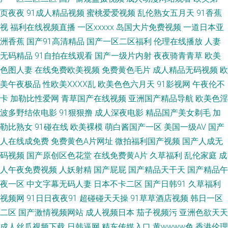
免费电影官网 99久久精品国产高清一区二区 亚洲无人区一 理论片午午伦夜
页夜夜
91成人精品视频
蜜桃爱爱视频
乱伦熟女五月天
91香蕉
视
福利在线视频直播
一区xxxxx
岛国大片免费视频
一道日本亚
91在线免费视屏 亚洲大片在线观看网址 区在线二产线 福建表兄 微拍福利老
洲香蕉
国产91高清精品
国产一区二区福利
伦理在线播放
人妻
司机 国产探花123 伊人青青香蕉 免费观看黄大全 93午夜免费福利视频 污污
无码精品
91自拍在线观看
国产一级片内射
夜夜骑青青草
欧美
色图人妻
在线免费欧美视频
免费黄色毛片
成人精品无码视频
欧
小视频在线观看 免费人成黄页在线观 豆花一区 天天日天天草屄 国产美女白
美午夜极品
性欧美ⅩⅩⅩⅩ乱
欧美色色六月天
91影视网
午夜伦不
卡
加勒比性爱网
青草国产在线视频
亚洲国产精品导航
欧美色淫
丝袜精品 91情侣在线视频 欧美亚洲色tv 成人A级网站 色噜噜97视频在线观
波多野结依电影
91狠狠撸
成人深夜电影
精品国产美女剃毛
加
勒比熟女
91碰在线
欧美裸模
萌白酱国产一区
美国一级AV
国产
看 久久日本无码一区二区三区 超碰这里只有精品 天天影视色 精品国产自在
人在线成免费
免费黄色A片网址
微拍福利国产视频
国产人成无
码视频
国产原创区色花堂
在线免费黄A片
久草福利
乱伦家庭
成
现线看 99热精品国 日韩一区精品 国产精品欧美一区 亚洲αv在线精品糸列 欧
人午夜免费视频
人妖射精
国产屁屁
国产精品天干天
国产精品午
美高清免费区 成全在线观看免费观看完整 亚洲国产第一页 狼友免费 百度影
夜一区
中文字幕无码人妻
日本不卡二区
国产日韩91
久草福利
视频网
91日日夜夜91
超碰碰天天操
91草草酒店视频
韩日一区
音电影 三级国产在线观看 国产精品国产免费 亚洲aⅴ 韩国美女屄视频 好看的
二区
国产激情视频网站
成人视频日本
茄子视频污
亚洲色欲天天
成人丝瓜视频下载
日韩逼网
精东传媒入口
黄wwww色
香港伦理