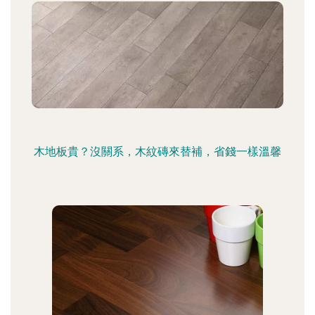
木地板貴？沒關系，木紋磚來替補，省錢一樣溫馨