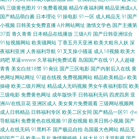
码
三级黄色图片
91免费看视频
精品午夜福利网
精品亚洲成a人
国产精品萌白酱
日本理论
91操电影
91一区
成人精品无
91国产
小视频
日韩美女免费直播
A片网站网址
激情文学色
国产主播第
37页
青久青青
日本精品在线播放
三级A片
国产日韩亚洲综合
91短视频网站
欧美骚网站
丁香五月天亚洲
欧美大粗吊人妖
深
夜福利亚洲
人兽福利导航
91叉叉操小骚逼
成人18视频
欧美大
鸡吧
草逼wwww
久草福利免费试看
岛国国产在线
91人人超碰
青青
美女白丝18禁
91肏比
国产三区电影
国产内射后入在线
黄
色网址网站网址
97超在线视
免费视频网站
精品欧美精品v
欧美
操碰
欧美二级片网址
精品成人无码视频
男女午夜福利影院
欧美
三级电影
免费黄色网址
成年版快手
日韩福利无码
四虎四房
亚
洲AV在线豆花
亚洲区成人
美女黄片免费观看
三级网站视频网
成人日韩精品
日韩福利专区
欧美二区女同
国产精品一区91
小x
导航福利
免费黄色在线视频
91原创视频
欧美日韩小视频
国产
成人在线无码
91黑料不
国产极品自拍
岛国最大色网站
精品无
码国产二品
欧美一及片
激情网婷婷
人妖大片
91天堂影视
国产